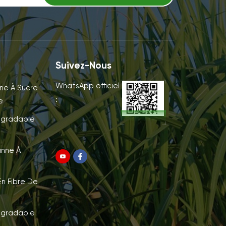
Suivez-Nous
WhatsApp officiel
ne À Sucre
:
e
égradable
anne À
n Fibre De
égradable