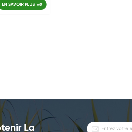
durable de 9 pouces
EN SAVOIR PLUS
tenir La