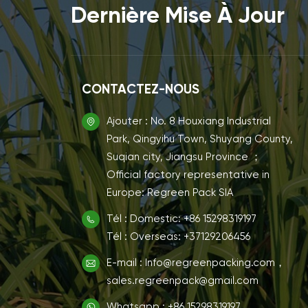
Dernière Mise À Jour
CONTACTEZ-NOUS
Ajouter : No. 8 Houxiang Industrial
Park, Qingyihu Town, Shuyang County,
Suqian city, Jiangsu Province ；
Official factory representative in
Europe: Regreen Pack SIA
Tél : Domestic: +86 15298319197
Tél : Overseas: +37129206456
E-mail : Info@regreenpacking.com，
sales.regreenpack@gmail.com
Whatsapp : +86 15298319197