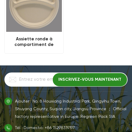
Assiette ronde à
compartiment de
bagasse jetable durable
de 9 pouces
Ajouter : No. 8 Houxiang Industrial Park, Qingyihu Town,
Shuyang County, Suqian city, Jiangsu Province ； Official
factory representative in Europe: Regreen Pack SIA
Tél : Domestic: +86 15298319197