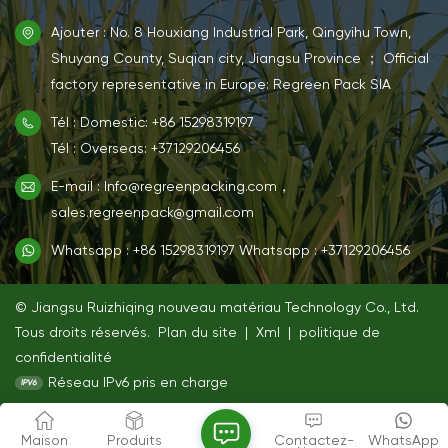
Ajouter : No. 8 Houxiang Industrial Park, Qingyihu Town,
Shuyang County, Suqian city, Jiangsu Province ； Official
factory representative in Europe: Regreen Pack SIA
Tél : Domestic: +86 15298319197
Tél : Overseas: +37129206456
E-mail : Info@regreenpacking.com，
sales.regreenpack@gmail.com
Whatsapp : +86 15298319197
Whatsapp : +37129206456
© Jiangsu Ruizhiqing nouveau matériau Technology Co., Ltd.
Tous droits réservés.
Plan du site
|
Xml
|
politique de
confidentialité
Réseau IPv6 pris en charge
Maison
Produits
Contactez-
WhatsApp