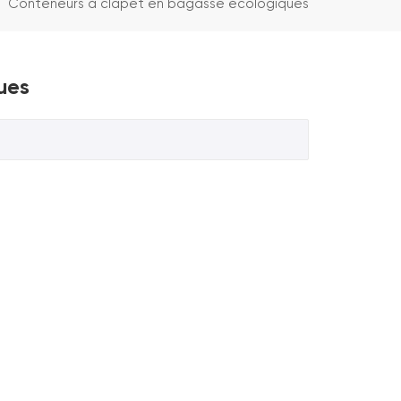
Conteneurs à clapet en bagasse écologiques
ues