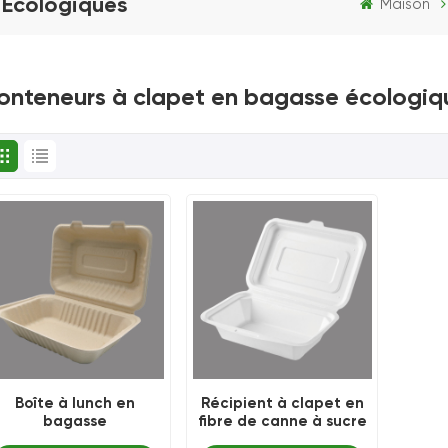
 Écologiques
Maison
onteneurs à clapet en bagasse écologiq
Boîte à lunch en
Récipient à clapet en
bagasse
fibre de canne à sucre
biodégradable 900ML
de 450 ml