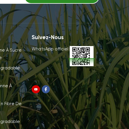
Suivez-Nous
WhatsApp officiel
ne À Sucre
:
e
égradable
anne À
n Fibre De
égradable