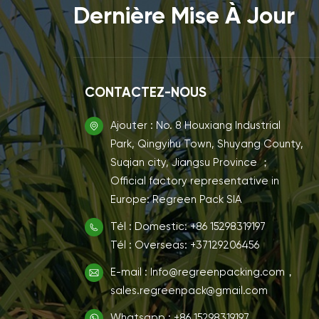
Dernière Mise À Jour
CONTACTEZ-NOUS
Ajouter : No. 8 Houxiang Industrial
Park, Qingyihu Town, Shuyang County,
Suqian city, Jiangsu Province ；
Official factory representative in
Europe: Regreen Pack SIA
Tél : Domestic: +86 15298319197
Tél : Overseas: +37129206456
E-mail : Info@regreenpacking.com，
sales.regreenpack@gmail.com
Whatsapp : +86 15298319197