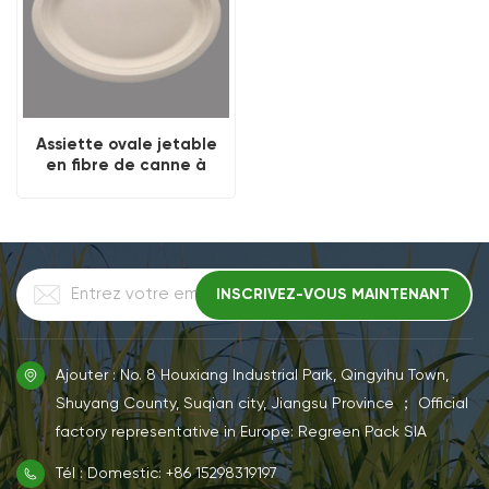
Assiette ovale jetable
en fibre de canne à
sucre
Ajouter : No. 8 Houxiang Industrial Park, Qingyihu Town,
Shuyang County, Suqian city, Jiangsu Province ； Official
factory representative in Europe: Regreen Pack SIA
Tél : Domestic: +86 15298319197