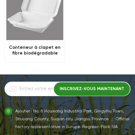
Conteneur à clapet en
fibre biodégradable
blanche de 700 ml
Ajouter : No. 8 Houxiang Industrial Park, Qingyihu Town,
Shuyang County, Suqian city, Jiangsu Province ； Official
factory representative in Europe: Regreen Pack SIA