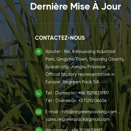
Dernière Mise À Jour
CONTACTEZ-NOUS
Ajouter : No. 8 Houxiang Industrial
Park, Qingyihu Town, Shuyang County,
Suqian city, Jiangsu Province ；
Official factory representative in
Europe: Regreen Pack SIA
Tél : Domestic: +86 15298319197
Tél : Overseas: +37129206456
E-mail : Info@regreenpacking.com，
sales.regreenpack@gmail.com
Whatsapp : +86 15298319197