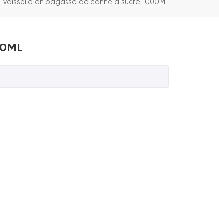
Vaisselle en bagasse de canne à sucre 1000ML
00ML