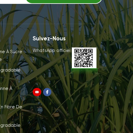
Suivez-Nous
WhatsApp officiel
ne À Sucre
:
e
égradable
anne À
n Fibre De
égradable