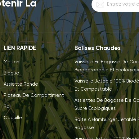
tenir La
LIEN RAPIDE
Balises Chaudes
Maison
Vaisselle En Bagasse De Can
Biodégradable Et Écologiqu
Blogue
Vaisselle Jetable 100% Biod
Assiette Ronde
Et Compostable
Plateau De Compartiment
Assiettes De Bagasse De C
Bol
Sucre Écologiques
Coquille
Boîte À Hamburger Jetable E
Bagasse
Vaisselle Jetable 100% Biod