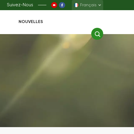
Suivez-Nous
Français
NOUVELLES
English
Français
Deutsch
Español
中文