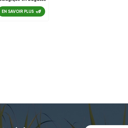
de canne à sucre
900ML
EN SAVOIR PLUS