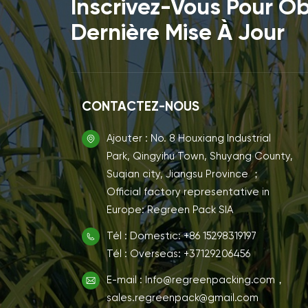
Inscrivez-Vous Pour Ob
Dernière Mise À Jour
CONTACTEZ-NOUS
Ajouter : No. 8 Houxiang Industrial
Park, Qingyihu Town, Shuyang County,
Suqian city, Jiangsu Province ；
Official factory representative in
Europe: Regreen Pack SIA
Tél : Domestic: +86 15298319197
Tél : Overseas: +37129206456
E-mail : Info@regreenpacking.com，
sales.regreenpack@gmail.com