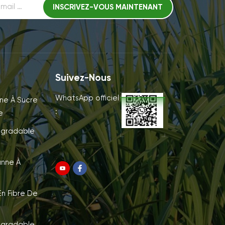
Suivez-Nous
WhatsApp officiel
ne À Sucre
:
e
égradable
anne À
n Fibre De
égradable