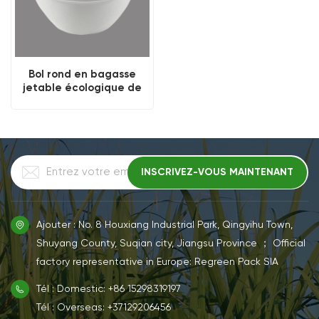
Bol rond en bagasse
jetable écologique de
1500 ML
Ajouter : No. 8 Houxiang Industrial Park, Qingyihu Town,
Shuyang County, Suqian city, Jiangsu Province ； Official
factory representative in Europe: Regreen Pack SIA
Tél : Domestic: +86 15298319197
Tél : Overseas: +37129206456